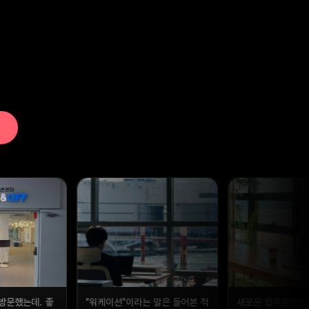
 말은 들어본 적
새로운 업무환경에서 다양한 아
더휴일 워케이션을