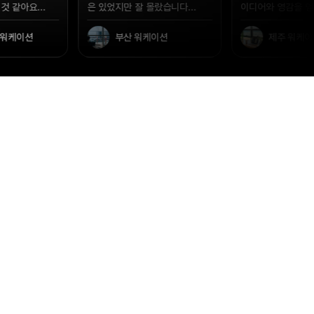
랐습니다...
이디어와 영감을 얻을 수 있었...
부안에서의 워케이션
이션
제주 워케이션
부안 워케