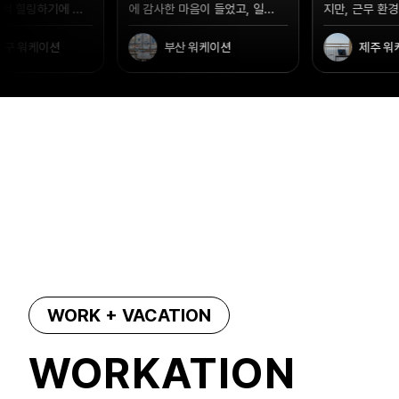
이 들었고, 일...
지만, 근무 환경이 바뀌는 ...
수 있어서 좋았
워케이션
제주 워케이션
남해 워
WORK + VACATION
WORKATION