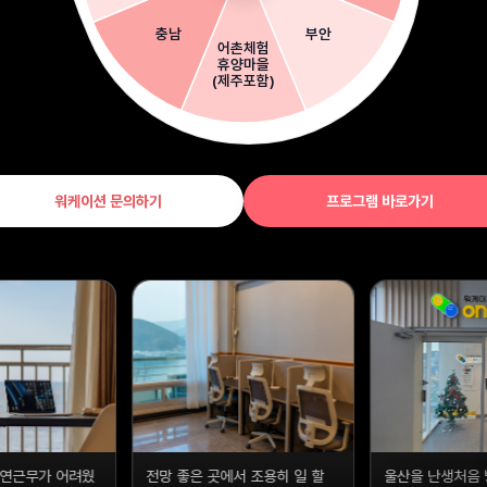
부안
충남
어촌체험
휴양마을
(제주포함)
워케이션 문의하기
프로그램 바로가기
서 조용히 일 할
울산을 난생처음 방문했는데. 좋
"워케이션"이라는