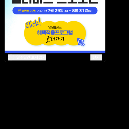
일주일간 보지 않기
닫기